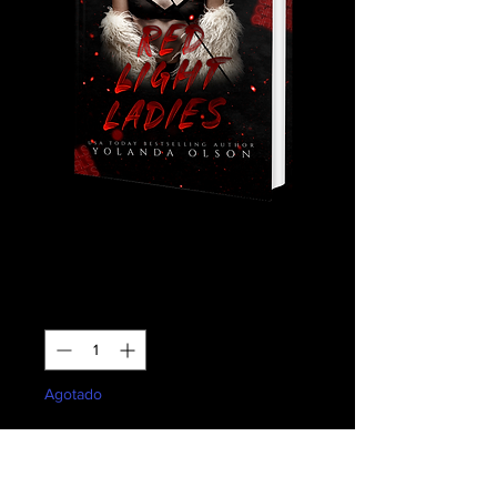
Red Light Ladies
Precio
28,50 US$
Cantidad
*
Agotado
Notificar al estar disponible