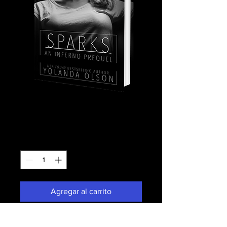
Sparks
Precio
24,00 US$
Cantidad
*
Agregar al carrito
Realizar compra