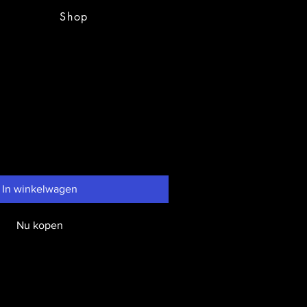
Shop
oms
In winkelwagen
Nu kopen
ngs.
nique masterpieces and I enjoy my work.