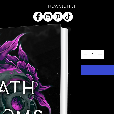
NEWSLETTER
Death Blo
Prijs
US$ 24,00
Aantal
*
I deal in beautiful thi
I'm paid to create u