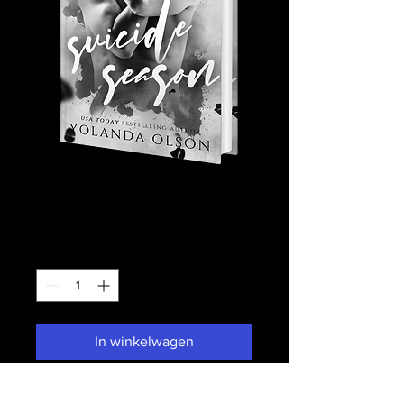
Suicide Season
Prijs
US$ 45,00
Aantal
*
In winkelwagen
Nu kopen