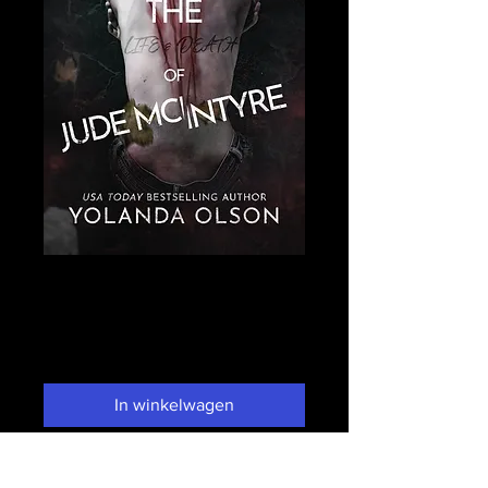
The Life & Death of
Jude McIntyre
Prijs
US$ 3,99
In winkelwagen
Nu kopen