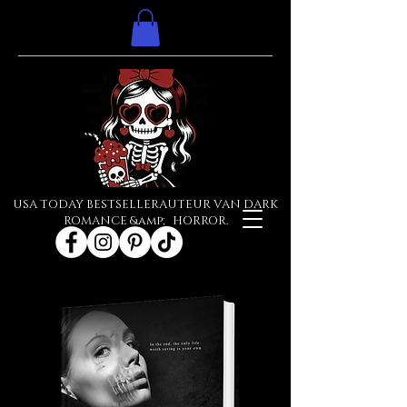
USA TODAY BESTSELLERAUTEUR VAN DARK
ROMANCE &amp; HORROR.