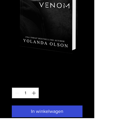
VENOM
Prijs
US$ 24,00
Aantal
*
In winkelwagen
Nu kopen