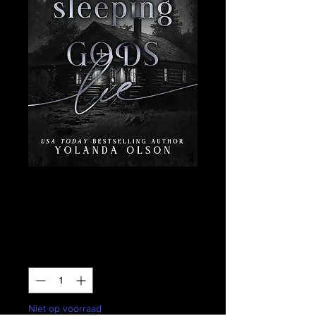
Where Sleeping
Gods Lie
Prijs
US$ 24,00
Aantal
*
Niet op voorraad