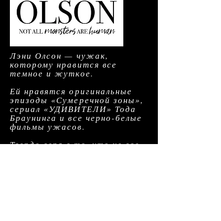
Лэни Олсон — чужак,
которому нравится все
темное и жуткое.
Ей нравятся оригинальные
эпизоды «Сумеречной зоны»,
сериал «УДИВИТЕЛИ» Тода
Браунинга и все черно-белые
фильмы ужасов.
Твердо веря в то, что не все
монстры — люди, она с
удовольствием рассказывает
своим читателям о том, что
происходит в ночи, с
примесью ужаса, небольшой
надежды и злого поворота.
Вы можете поддерживать