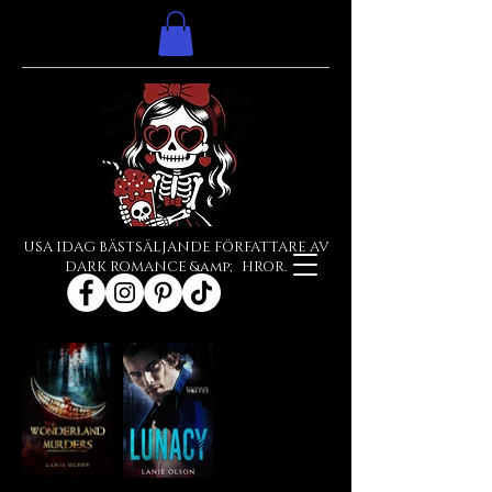
USA IDAG BÄSTSÄLJANDE FÖRFATTARE AV
DARK ROMANCE &amp; HROR.